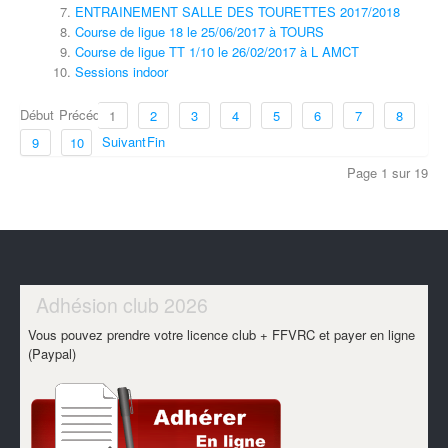
ENTRAINEMENT SALLE DES TOURETTES 2017/2018
Course de ligue 18 le 25/06/2017 à TOURS
Course de ligue TT 1/10 le 26/02/2017 à L AMCT
Sessions indoor
Début
Précédent
1
2
3
4
5
6
7
8
Suivant
Fin
9
10
Page 1 sur 19
Adhésion club 2026
Vous pouvez prendre votre licence club + FFVRC et payer en ligne
(Paypal)