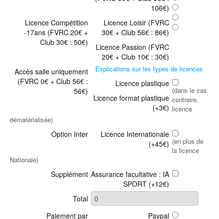
106€)
Licence Compétition
Licence Loisir (FVRC
-17ans (FVRC 20€ +
30€ + Club 56€ : 86€)
Club 30€ : 50€)
Licence Passion (FVRC
20€ + Club 10€ : 30€)
Explications sur les types de licences
Accès salle uniquement
(FVRC 0€ + Club 56€ :
Licence plastique
(dans le cas
56€)
Licence format plastique
contraire,
(+3€)
licence
dématérialisée)
Option Inter
Licence Internationale
(en plus de
(+45€)
la licence
Nationale)
Supplément
Assurance facultative : IA
SPORT (+12€)
Total
Paiement par
Paypal