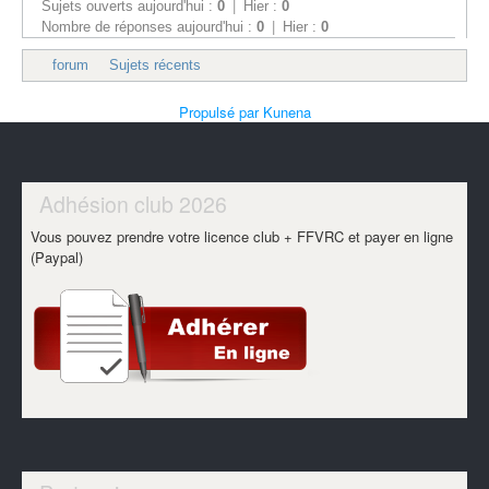
Sujets ouverts aujourd'hui :
0
|
Hier :
0
Nombre de réponses aujourd'hui :
0
|
Hier :
0
forum
Sujets récents
Propulsé par
Kunena
Adhésion club 2026
Vous pouvez prendre votre licence club + FFVRC et payer en ligne
(Paypal)