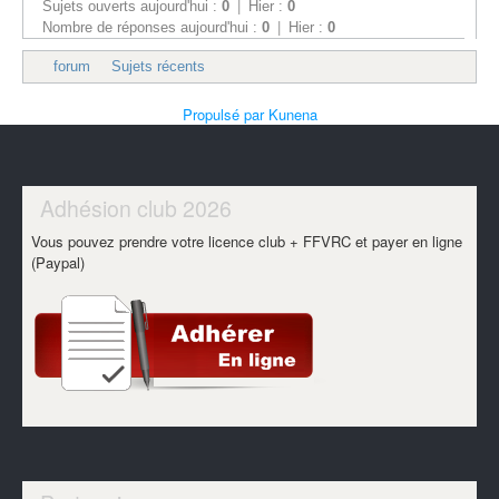
Sujets ouverts aujourd'hui :
0
|
Hier :
0
Nombre de réponses aujourd'hui :
0
|
Hier :
0
forum
Sujets récents
Propulsé par
Kunena
Adhésion club 2026
Vous pouvez prendre votre licence club + FFVRC et payer en ligne
(Paypal)