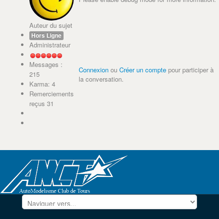
Auteur du sujet
Hors Ligne
Administrateur
Messages :
Connexion
ou
Créer un compte
pour participer à
215
la conversation.
Karma: 4
Remerciements
reçus 31