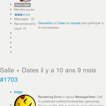
Hors Ligne
Membre senior
Messages : 51
Connexion
ou
Créer un compte
pour participer à
Remerciements
la conversation.
reçus 15
Salle + Dates
il y a 10 ans 9 mois
#1703
FVGC
Rendering Error
in layout
Message/Item
: Call
to undefined method KunenaUser::getname().
Please enable debug mode for more information.