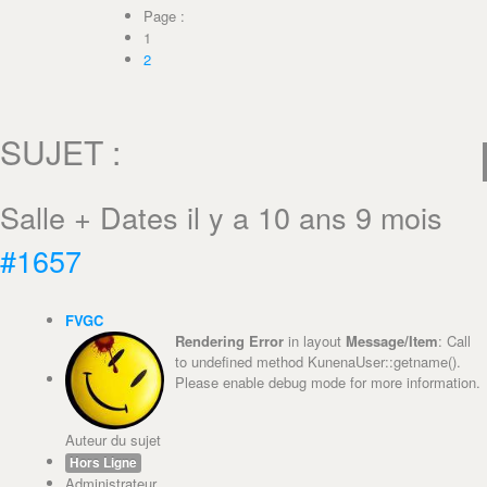
Page :
1
2
SUJET :
Salle + Dates
il y a 10 ans 9 mois
#1657
FVGC
Rendering Error
in layout
Message/Item
: Call
to undefined method KunenaUser::getname().
Please enable debug mode for more information.
Auteur du sujet
Hors Ligne
Administrateur