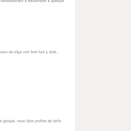
e
sérieusement
à ressembler à quelque
ur de slips vert bref tout y etait...
groupé, nous faire profiter de tarifs