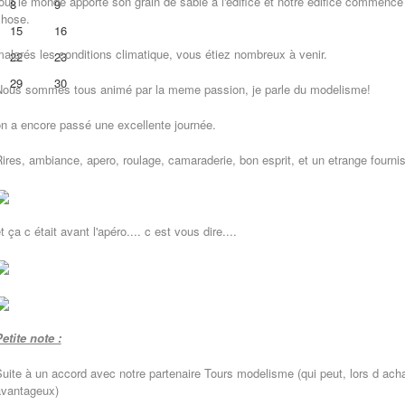
out le monde apporte son grain de sable à l'édifice et notre
édifice
commenc
8
9
chose.
15
16
algrés les conditions climatique, vous étiez nombreux à venir.
22
23
29
30
Nous sommes tous animé par la meme passion,
je parle du modelisme!
n a encore passé une excellente journée.
ires, ambiance, apero, roulage, camaraderie, bon esprit, et un etrange fournisse
t ça c était avant l'apéro.... c est vous dire....
etite note :
uite à un accord avec notre partenaire Tours modelisme (qui peut, lors d achat 
avantageux)