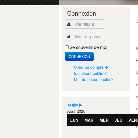
Année
Mois
Année
Mois
Connexion
précédente
précédent
suivante
suivant
Identifiant
Mot de passe
Imprimer
Se souvenir de moi
B
CONNEXION
N
Créer un compte
Identifiant oublié ?
Mot de passe oublié ?
d
ç
Août 2026
LUN
MAR
MER
JEU
VEN
v
m