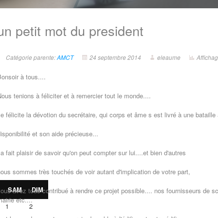
un petit mot du president
Catégorie parente:
AMCT
24 septembre 2014
eleaume
Afficha
onsoir à tous....
ous tenions à fé
liciter et à remercier tout le monde....
Je
félicite
la
dévotion
du secrétaire, qui corps et
âme
s est livré à une bataill
isponibilité et son aide précieuse...
a fait plaisir de savoir qu'on peut compter sur lui....et bien d'autres
nous sommes
très
touchés de voir autant d'implication de votre part,
SAM
DIM
ous avez tous contribué à rendre ce projet possible.... nos fournisseurs de 
airie etc....
1
2