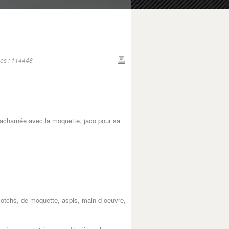
ges : 114448
e acharnée avec la moquette, jaco pour sa
scotchs, de moquette, aspis, main d oeuvre,