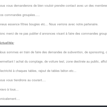
nous vous demanderons
de bien vouloir prendre contact avec un des membr
os commandes groupées.....
neus essence filtres bougies etc... N
ous verrons avec notre partenaire.
onc merci de ne pas publier d annonces visant à faire des commandes group
ctualités:
ous sommes en train de faire des demandes de subvention, de sponsoring, d
ermettant l achat du comptage, de voiture test, zone destinée au public, affich
lectricité à chaques tables, rajout de tables béton etc...
ous vous tiendrons au courant....
ravo à tous...
micalement....