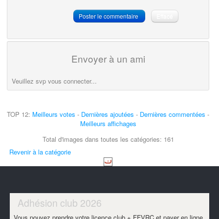
Envoyer à un ami
Veuillez svp vous connecter...
TOP 12:
Meilleurs votes
-
Dernières ajoutées
-
Dernières commentées
-
Meilleurs affichages
Total d'images dans toutes les catégories: 161
Revenir à la catégorie
Adhésion club 2026
Vous pouvez prendre votre licence club + FFVRC et payer en ligne