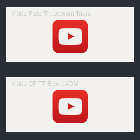
Vidéo Piste Th. 200mm Tours
Vidéo CF TT Elec. LVDM