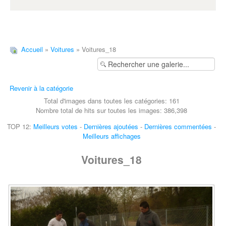
Accueil
»
Voitures
» Voitures_18
Revenir à la catégorie
Total d'images dans toutes les catégories: 161
Nombre total de hits sur toutes les images: 386,398
TOP 12:
Meilleurs votes
-
Dernières ajoutées
-
Dernières commentées
-
Meilleurs affichages
Voitures_18