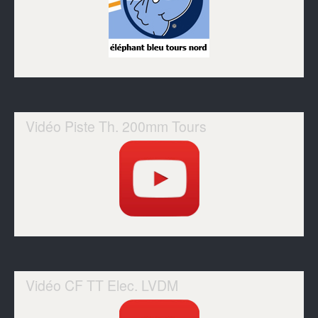
Vidéo Piste Th. 200mm Tours
Vidéo CF TT Elec. LVDM