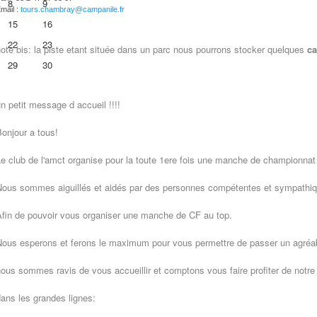
8
9
mail :
tours.chambray@campanile.fr
15
16
22
23
ote bis: la piste etant située dans un parc nous pourrons stocker quelques
ca
29
30
n petit message d accueil !!!!
onjour a tous!
e club de l'amct organise pour la toute 1ere fois une manche de championnat 
ous sommes aiguillés et aidés par des personnes compétentes et sympathiq
fin de pouvoir vous organiser une manche de CF au top.
ous esperons et ferons le maximum pour vous permettre de passer un agréab
ous sommes ravis de vous accueillir et comptons vous faire profiter de notre
ans les grandes lignes: