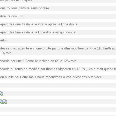
es parties techniques
ous roulons dans le sens horaire
ibreurs cool !!!!
epart des qualifs dans le virage apres la ligne droite
epart des finales dans la ligne droite en quinconce
erfs:
itesse max atteinte en ligne droite par une dtm modifiée de + de 110 km/h au
110km/h
ecords par une 1/8eme brushless en 6S à 128km/h
ecords du tours en modifié par thomas vigneron en 18.2s , ca c etait quand i
 en oublie peut etre mais nous repondrons à vos questions sur place...