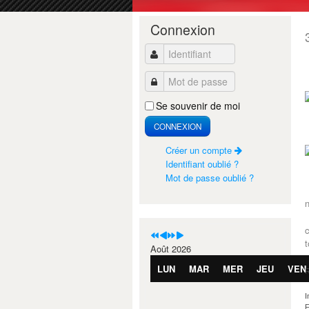
Année
Mois
Année
Mois
Connexion
précédente
précédent
suivante
suivant
Identifiant
Imprimer
Mot de passe
Se souvenir de moi
CONNEXION
Créer un compte
Identifiant oublié ?
Mot de passe oublié ?
n
c
t
Août 2026
LUN
MAR
MER
JEU
VEN
R
I
F