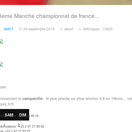
3eme Manche championnat de france...
AMCT
24 septembre 2014
david
Affichages : 73625
ote:
oncernant le
campanille
; le plus proche se situe environ à 8 ou 10kms... voir
ours.fr/fr
SAM
DIM
éservation : 0892 23 48 15
1
2
nformations : +33 2 47 27 95 00
ax +33 2 47 27 93 07