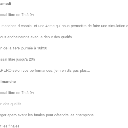
samedi
ssai libre de 7h à 9h
 manches d essais et une 4eme qui nous permettra de faire une simulation de
ous enchainerons avec le debut des qualifs
in de la 1ere journée à 18h30
ssai libre jusqu'à 20h
PERO selon vos performances, je n en dis pas plus...
dimanche
ssai libre de 7h à 9h
in des qualifs
eger apero avant les finales pour détendre les champions
t les finales