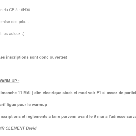
in du CF à 16H30
emise des prix...
t les adieux :)
es inscriptions sont donc ouvertes!
WARM UP :
imanche 11 MAI ( dtm électrique stock et mod voir F1 si assez de partic
arif ligue pour le warmup
nscriptions et règlements à faire parvenir avant le 9 mai à l'adresse suiv
MR CLEMENT David